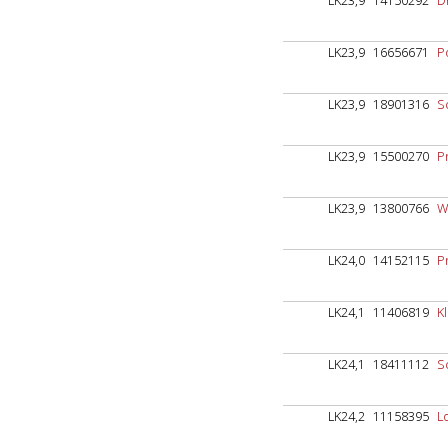
LK23,9
14150292
D
LK23,9
16656671
P
LK23,9
18901316
S
LK23,9
15500270
P
LK23,9
13800766
W
LK24,0
14152115
Pr
LK24,1
11406819
K
LK24,1
18411112
S
LK24,2
11158395
L