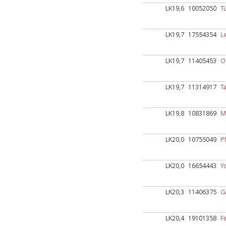
LK19,6
10052050
T
LK19,7
17554354
L
LK19,7
11405453
O
LK19,7
11314917
T
LK19,8
10831869
M
LK20,0
10755049
P
LK20,0
16654443
Y
LK20,3
11406375
G
LK20,4
19101358
F