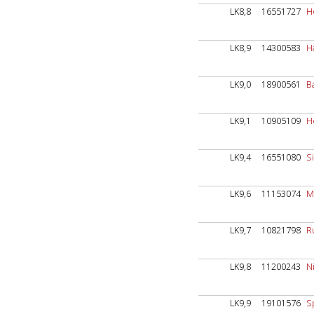
LK8,8
16551727
H
LK8,9
14300583
H
LK9,0
18900561
Ba
LK9,1
10905109
H
LK9,4
16551080
S
LK9,6
11153074
M
LK9,7
10821798
R
LK9,8
11200243
N
LK9,9
19101576
S