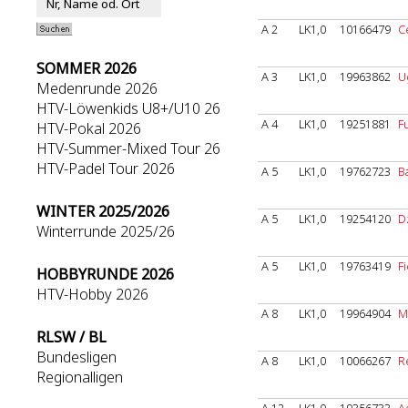
A 2
LK1,0
10166479
C
SOMMER 2026
A 3
LK1,0
19963862
U
Medenrunde 2026
HTV-Löwenkids U8+/U10 26
A 4
LK1,0
19251881
F
HTV-Pokal 2026
HTV-Summer-Mixed Tour 26
HTV-Padel Tour 2026
A 5
LK1,0
19762723
B
WINTER 2025/2026
A 5
LK1,0
19254120
D
Winterrunde 2025/26
A 5
LK1,0
19763419
F
HOBBYRUNDE 2026
HTV-Hobby 2026
A 8
LK1,0
19964904
Ma
RLSW / BL
Bundesligen
A 8
LK1,0
10066267
Re
Regionalligen