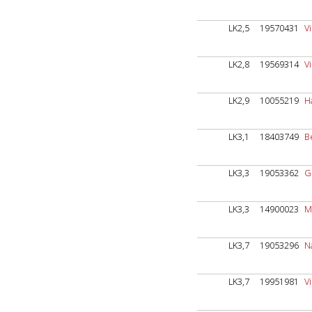
LK2,5
19570431
Vi
LK2,8
19569314
V
LK2,9
10055219
H
LK3,1
18403749
B
LK3,3
19053362
G
LK3,3
14900023
M
LK3,7
19053296
N
LK3,7
19951981
V