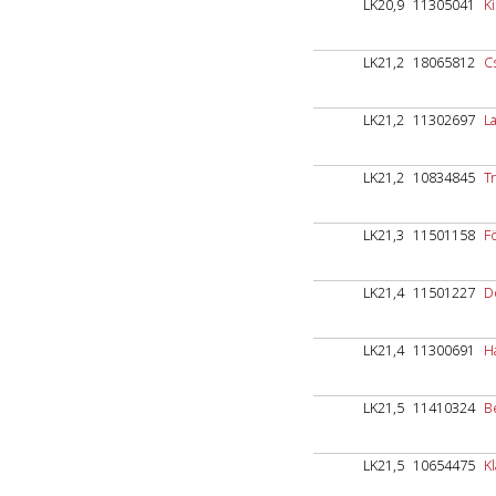
LK20,9
11305041
Ki
LK21,2
18065812
C
LK21,2
11302697
L
LK21,2
10834845
Tr
LK21,3
11501158
F
LK21,4
11501227
D
LK21,4
11300691
H
LK21,5
11410324
B
LK21,5
10654475
K