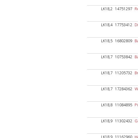
LK18,2
14751297
R
LK18,4
17753412
D
LK18,5
16802809
B
LK18,7
10753842
B
LK18,7
11205732
B
LK18,7
17284362
W
LK18,8
11084895
P
LK18,9
11302432
G
LK18,9
11162960
H