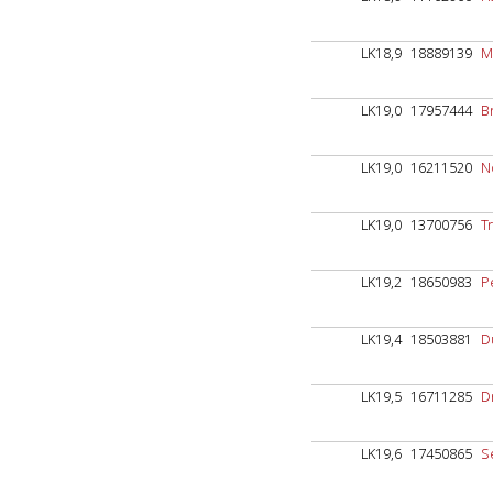
LK18,9
18889139
M
LK19,0
17957444
B
LK19,0
16211520
N
LK19,0
13700756
T
LK19,2
18650983
P
LK19,4
18503881
D
LK19,5
16711285
D
LK19,6
17450865
Se