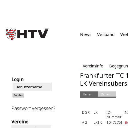
News
Verband
We
Vereinsinfo
Begegnun
Frankfurter TC
Login
LK-Vereinsübersi
Herren
Damen
Passwort vergessen?
DGR
LK
ID-
N
Nummer
Vereine
A 2
LK1,0
10472751
B