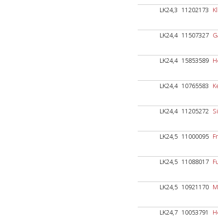
LK24,3
11202173
Kl
LK24,4
11507327
G
LK24,4
15853589
H
LK24,4
10765583
K
LK24,4
11205272
S
LK24,5
11000095
F
LK24,5
11088017
F
LK24,5
10921170
M
LK24,7
10053791
H