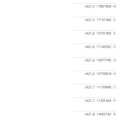
LK21,5
17857909
Mü
LK21,5
17151560
S
LK21,6
10751565
G
LK21,6
11163532
O
LK21,6
19077790
St
LK21,6
10755618
Vi
LK21,7
11150680
C
LK21,7
11501034
P
LK21,8
14002162
D