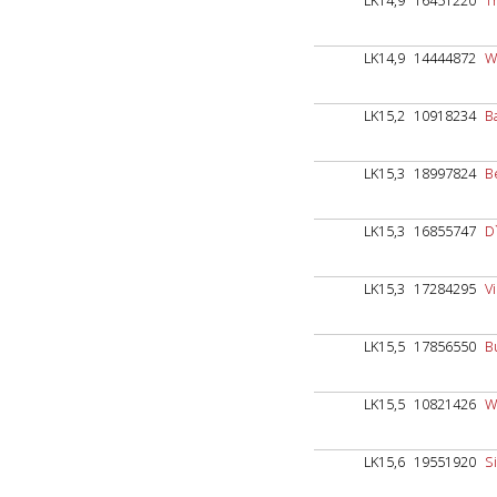
LK14,9
16451220
T
LK14,9
14444872
W
LK15,2
10918234
B
LK15,3
18997824
Be
LK15,3
16855747
D
LK15,3
17284295
V
LK15,5
17856550
B
LK15,5
10821426
W
LK15,6
19551920
S