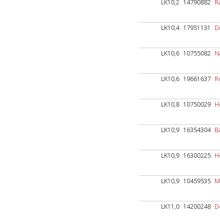
LK10,2
14790882
R
LK10,4
17951131
D
LK10,6
10755082
Nä
LK10,6
19661637
R
LK10,8
10750029
H
LK10,9
16354304
B
LK10,9
16300225
H
LK10,9
10459535
M
LK11,0
14200248
D