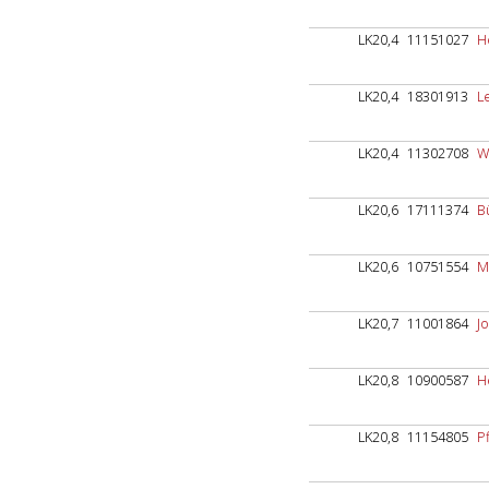
LK20,4
11151027
H
LK20,4
18301913
L
LK20,4
11302708
W
LK20,6
17111374
B
LK20,6
10751554
M
LK20,7
11001864
Jo
LK20,8
10900587
H
LK20,8
11154805
Pf