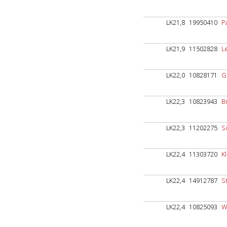
LK21,8
19950410
Pa
LK21,9
11502828
L
LK22,0
10828171
G
LK22,3
10823943
B
LK22,3
11202275
S
LK22,4
11303720
Kl
LK22,4
14912787
S
LK22,4
10825093
W