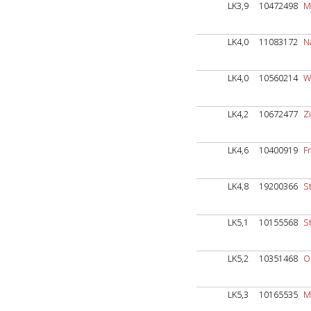
LK3,9
10472498
M
LK4,0
11083172
N
LK4,0
10560214
W
LK4,2
10672477
Z
LK4,6
10400919
F
LK4,8
19200366
S
LK5,1
10155568
S
LK5,2
10351468
O
LK5,3
10165535
M