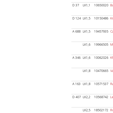
D 37
LK1,1
10650020
B
D 124
LK1,5
10150486
Kr
A 688
LK1,5
19457935
C
LK1,6
19966505
M
A 346
LK1,6
10062026
K
LK1,8
10470665
V
A 163
LK1,8
10571537
R
D 407
LK2,2
10568742
L
LK2,5
18502172
R