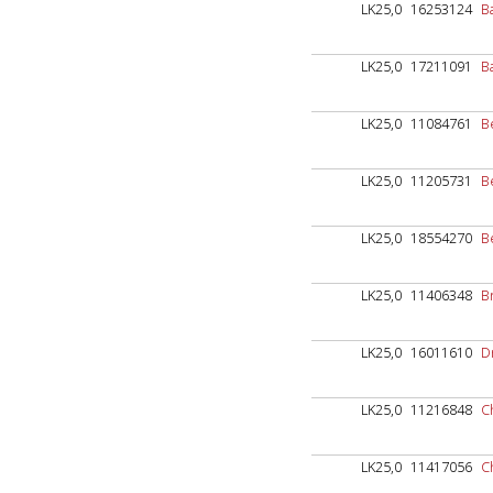
LK25,0
16253124
B
LK25,0
17211091
B
LK25,0
11084761
B
LK25,0
11205731
B
LK25,0
18554270
Be
LK25,0
11406348
B
LK25,0
16011610
D
LK25,0
11216848
C
LK25,0
11417056
C