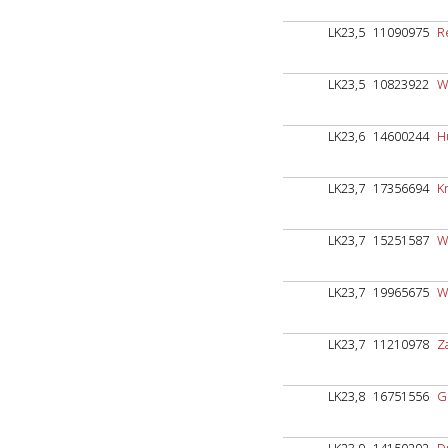
LK23,5
11090975
R
LK23,5
10823922
W
LK23,6
14600244
H
LK23,7
17356694
Kr
LK23,7
15251587
W
LK23,7
19965675
W
LK23,7
11210978
Za
LK23,8
16751556
G