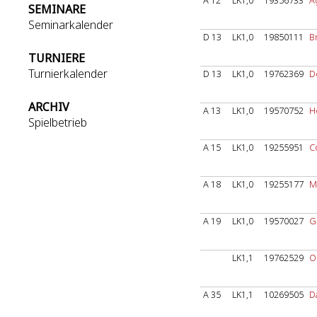
A 12
LK1,0
19356733
A
SEMINARE
Seminarkalender
D 13
LK1,0
19850111
B
TURNIERE
Turnierkalender
D 13
LK1,0
19762369
D
ARCHIV
A 13
LK1,0
19570752
H
Spielbetrieb
A 15
LK1,0
19255951
C
A 18
LK1,0
19255177
M
A 19
LK1,0
19570027
G
LK1,1
19762529
O
A 35
LK1,1
10269505
D