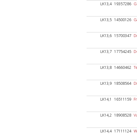
LK13,4
19357286
G
LK13,5
14500126
G
LK13,6
15700347
D
LK13,7
17754245
D
LK13,8
14660462
T
LK13,9
18508564
D
LK14,1
16511159
F
LK14,2
18908528
V
LK14,4
17111124
W