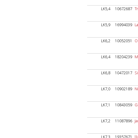
LK5,4
10672687
T
LK5,9
16994039
L
LK6,2
10052051
O
LK6,4
18204239
M
LK6,8
10472017
S
LK7,0
10902189
N
LK7,1
10843059
G
LK7,2
11087896
J
LK7,3
19357671
Il