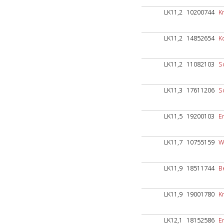
LK11,2
10200744
K
LK11,2
14852654
Ko
LK11,2
11082103
S
LK11,3
17611206
S
LK11,5
19200103
E
LK11,7
10755159
W
LK11,9
18511744
B
LK11,9
19001780
K
LK12,1
18152586
E