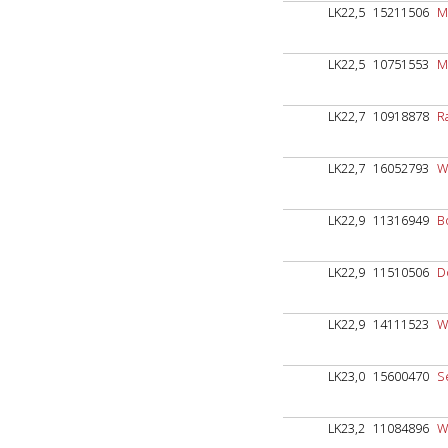
LK22,5
15211506
M
LK22,5
10751553
M
LK22,7
10918878
R
LK22,7
16052793
W
LK22,9
11316949
B
LK22,9
11510506
D
LK22,9
14111523
W
LK23,0
15600470
Se
LK23,2
11084896
W