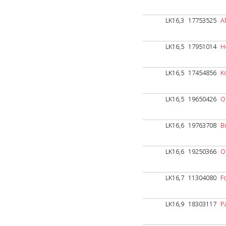
LK16,3
17753525
A
LK16,5
17951014
H
LK16,5
17454856
K
LK16,5
19650426
O
LK16,6
19763708
B
LK16,6
19250366
O
LK16,7
11304080
F
LK16,9
18303117
P