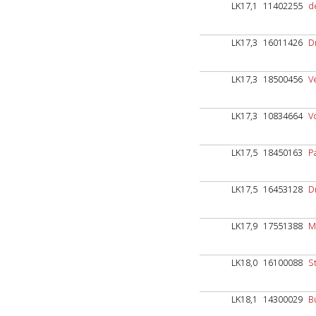
LK17,1
11402255
d
LK17,3
16011426
D
LK17,3
18500456
V
LK17,3
10834664
V
LK17,5
18450163
P
LK17,5
16453128
D
LK17,9
17551388
M
LK18,0
16100088
St
LK18,1
14300029
B