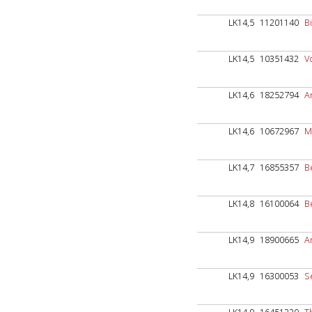
LK14,5
11201140
B
LK14,5
10351432
V
LK14,6
18252794
A
LK14,6
10672967
M
LK14,7
16855357
B
LK14,8
16100064
B
LK14,9
18900665
A
LK14,9
16300053
S