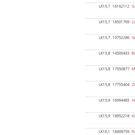
LK15,7
16162112
G
LK15,7
18501769
L
LK15,7
10752286
Y
LK15,8
14500433
B
LK15,8
17550877
M
LK15,8
17755404
Z
LK15,9
16994483
A
LK15,9
18952218
K
LK16,1
18408759
F