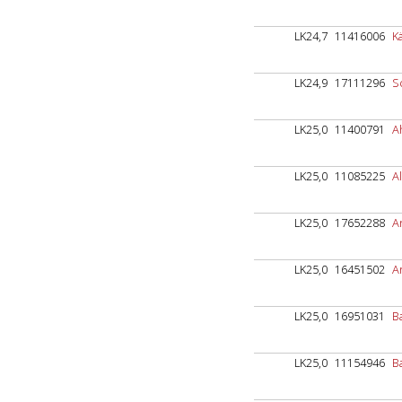
LK24,7
11416006
K
LK24,9
17111296
S
LK25,0
11400791
A
LK25,0
11085225
A
LK25,0
17652288
A
LK25,0
16451502
A
LK25,0
16951031
B
LK25,0
11154946
B