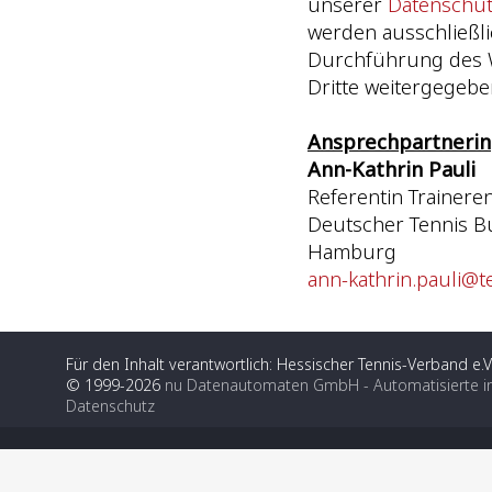
unserer
Datenschutz
werden ausschließli
Durchführung des W
Dritte weitergegebe
Ansprechpartnerin
Ann-Kathrin Pauli
Referentin Trainere
Deutscher Tennis Bun
Hamburg
ann-kathrin.pauli@t
Für den Inhalt verantwortlich: Hessischer Tennis-Verband e.V
© 1999-2026
nu Datenautomaten GmbH - Automatisierte i
Datenschutz