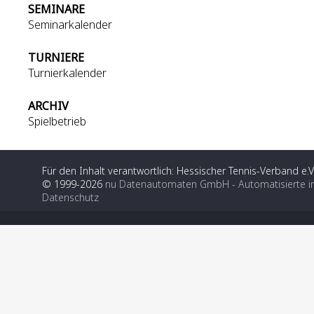
SEMINARE
Seminarkalender
TURNIERE
Turnierkalender
ARCHIV
Spielbetrieb
Für den Inhalt verantwortlich: Hessischer Tennis-Verband e.V
© 1999-2026
nu Datenautomaten GmbH - Automatisierte i
Datenschutz