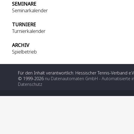
SEMINARE
Seminarkalender
TURNIERE
Turnierkalender
ARCHIV
Spielbetrieb
Für den Inhalt verantwortlich: Hessischer Tennis-Verband e.V
© 1999-2026
nu Datenautomaten GmbH - Automatisierte i
Datenschutz