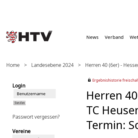
News
Verband
We
Home
>
Landesebene 2024
>
Herren 40 (6er) - Hessen
Ergebnishistorie freischalt
Login
Herren 40 
TC Heusen
Passwort vergessen?
Termin: S
Vereine