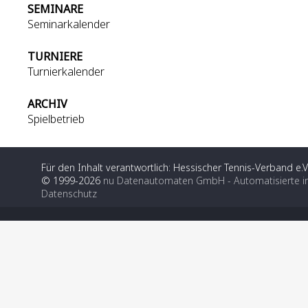
SEMINARE
Seminarkalender
TURNIERE
Turnierkalender
ARCHIV
Spielbetrieb
Für den Inhalt verantwortlich: Hessischer Tennis-Verband e.V
© 1999-2026
nu Datenautomaten GmbH - Automatisierte i
Datenschutz