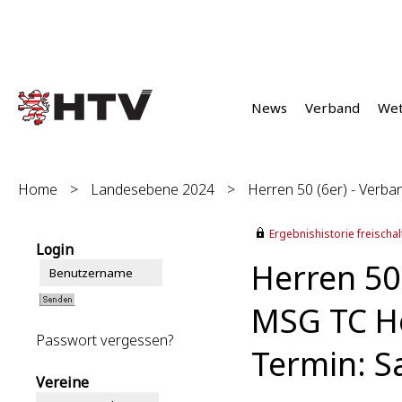
News
Verband
We
Home
>
Landesebene 2024
>
Herren 50 (6er) - Verban
Ergebnishistorie freischalt
Login
Herren 50 
MSG TC He
Passwort vergessen?
Termin: S
Vereine