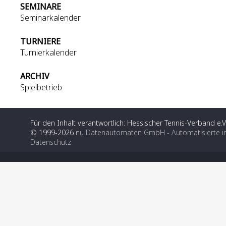
SEMINARE
Seminarkalender
TURNIERE
Turnierkalender
ARCHIV
Spielbetrieb
Für den Inhalt verantwortlich: Hessischer Tennis-Verband e.V
© 1999-2026
nu Datenautomaten GmbH - Automatisierte i
Datenschutz