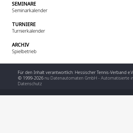
SEMINARE
Seminarkalender
TURNIERE
Turnierkalender
ARCHIV
Spielbetrieb
Für den Inhalt verantwortlich: Hessischer Tennis-Verband e.V
© 1999-2026
nu Datenautomaten GmbH - Automatisierte i
Datenschutz