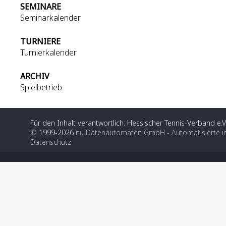
SEMINARE
Seminarkalender
TURNIERE
Turnierkalender
ARCHIV
Spielbetrieb
Für den Inhalt verantwortlich: Hessischer Tennis-Verband e.V
© 1999-2026
nu Datenautomaten GmbH - Automatisierte i
Datenschutz