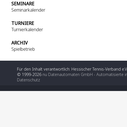
SEMINARE
Seminarkalender
TURNIERE
Turnierkalender
ARCHIV
Spielbetrieb
Für den Inhalt verantwortlich: Hessischer Tennis-Verband e.V
© 1999-2026
nu Datenautomaten GmbH - Automatisierte i
Datenschutz