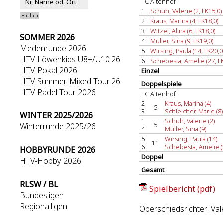
TC Altenhof
1
Schuh, Valerie (2, LK15,0)
2
Kraus, Marina (4, LK18,0)
3
Witzel, Alina (6, LK18,0)
SOMMER 2026
4
Müller, Sina (9, LK19,0)
Medenrunde 2026
5
Wirsing, Paula (14, LK20,0
HTV-Löwenkids U8+/U10 26
6
Schebesta, Amelie (27, LK
HTV-Pokal 2026
Einzel
HTV-Summer-Mixed Tour 26
Doppelspiele
HTV-Padel Tour 2026
TC Altenhof
2
Kraus, Marina (4)
5
3
Schleicher, Marie (8)
WINTER 2025/2026
1
Schuh, Valerie (2)
5
Winterrunde 2025/26
4
Müller, Sina (9)
5
Wirsing, Paula (14)
11
6
Schebesta, Amelie (
HOBBYRUNDE 2026
Doppel
HTV-Hobby 2026
Gesamt
RLSW / BL
Spielbericht (pdf)
Bundesligen
Regionalligen
Oberschiedsrichter: Val