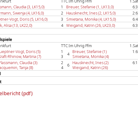
nkfurt
TTC Im Uhrig Ffm
1.Sa
smann, Claudia (3, LK15,0)
1
Breuer, Stefanie (1, LK13,0)
6:3
mann, Swenja (4, LK16,0)
2
Hausknecht, Ines (2, LK15,0)
2:6
tner-Vogt, Doris (5, LK16,0)
3
Smietana, Monika (4, LK15,0)
6:4
k, Alisa (13, LK22,0)
4
Weigand, Katrin (26, LK23,0)
6:3
spiele
nkfurt
TTC Im Uhrig Ffm
1.Sa
Jueptner-Vogt, Doris (5)
1
Breuer, Stefanie (1)
1:6
4
Kraft-Rhinow, Martina (7)
3
Smietana, Monika (4)
Plassmann, Claudia (3)
2
Hausknecht, Ines (2)
6:1
6
Jacquemin, Tanja (8)
4
Weigand, Katrin (26)
l
t
elbericht (pdf)