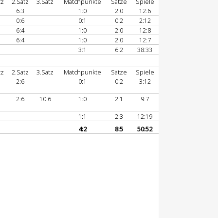
tz
2.Satz
3.Satz
Matchpunkte
Sätze
Spiele
6:3
1:0
2:0
12:6
0:6
0:1
0:2
2:12
6:4
1:0
2:0
12:8
6:4
1:0
2:0
12:7
3:1
6:2
38:33
tz
2.Satz
3.Satz
Matchpunkte
Sätze
Spiele
2:6
0:1
0:2
3:12
2:6
10:6
1:0
2:1
9:7
1:1
2:3
12:19
4:2
8:5
50:52