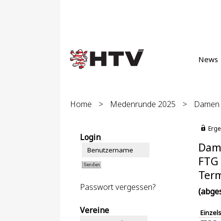
News
Home
>
Medenrunde 2025
>
Damen 4
Erge
Login
Dame
FTG 
Term
Passwort vergessen?
(abge
Vereine
Einzel