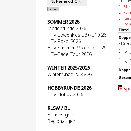
FTG Fra
1
Plas
2
Fuhr
3
Juep
SOMMER 2026
4
Pola
Medenrunde 2026
Einzel
HTV-Löwenkids U8+/U10 26
Doppel
HTV-Pokal 2026
FTG Fra
HTV-Summer-Mixed Tour 26
2
5
HTV-Padel Tour 2026
3
1
5
4
WINTER 2025/2026
Doppe
Winterrunde 2025/26
Gesam
HOBBYRUNDE 2026
Spi
HTV-Hobby 2026
RLSW / BL
Bundesligen
Regionalligen