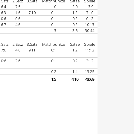
.Satz
2.Satz
3.Satz
Matchpunkte
Sätze
Spiele
6:4
7:5
1:0
2:0
13:9
6:3
1:6
7:10
0:1
1:2
7:10
0:6
0:6
0:1
0:2
0:12
6:7
4:6
0:1
0:2
10:13
1:3
3:6
30:44
.Satz
2.Satz
3.Satz
Matchpunkte
Sätze
Spiele
7:6
4:6
9:11
0:1
1:2
11:13
0:6
2:6
0:1
0:2
2:12
0:2
1:4
13:25
1:5
4:10
43:69