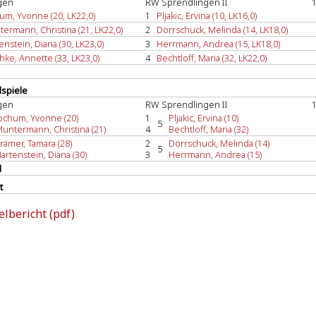
gen
RW Sprendlingen II
1
um, Yvonne (20, LK22,0)
1
Pljakic, Ervina (10, LK16,0)
ermann, Christina (21, LK22,0)
2
Dörrschuck, Melinda (14, LK18,0)
enstein, Diana (30, LK23,0)
3
Herrmann, Andrea (15, LK18,0)
chke, Annette (33, LK23,0)
4
Bechtloff, Maria (32, LK22,0)
spiele
gen
RW Sprendlingen II
1
ochum, Yvonne (20)
1
Pljakic, Ervina (10)
5
untermann, Christina (21)
4
Bechtloff, Maria (32)
rämer, Tamara (28)
2
Dörrschuck, Melinda (14)
5
artenstein, Diana (30)
3
Herrmann, Andrea (15)
l
t
elbericht (pdf)