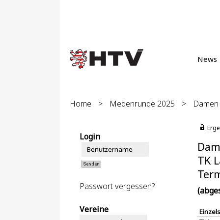
News
Home
>
Medenrunde 2025
>
Damen 4
Erge
Login
Dame
TK L
Term
Passwort vergessen?
(abge
Vereine
Einzel