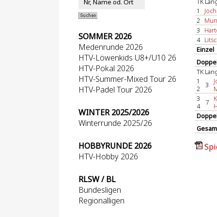
TK Lan
1
Joch
2
Munt
3
Hart
SOMMER 2026
4
Lits
Medenrunde 2026
Einzel
HTV-Löwenkids U8+/U10 26
Doppel
HTV-Pokal 2026
TK Lan
HTV-Summer-Mixed Tour 26
1
J
3
HTV-Padel Tour 2026
2
M
3
K
7
4
H
WINTER 2025/2026
Doppe
Winterrunde 2025/26
Gesam
HOBBYRUNDE 2026
Spi
HTV-Hobby 2026
RLSW / BL
Bundesligen
Regionalligen