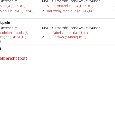
Dietesheim
MSG TC Froschhausen/GW Zellhausen
1.
s, Katja (2, LK18,0)
1
Sabel, Andzelika LTU (1, LK16,0)
lph, Claudia (8, LK24,0)
2
Borowsky, Monique (2, LK17,0)
spiele
Dietesheim
MSG TC Froschhausen/GW Zellhausen
1.
Rudolph, Claudia (8)
1
Sabel, Andzelika LTU (1)
3
Wagner, Diana (10)
2
Borowsky, Monique (2)
l
t
elbericht (pdf)