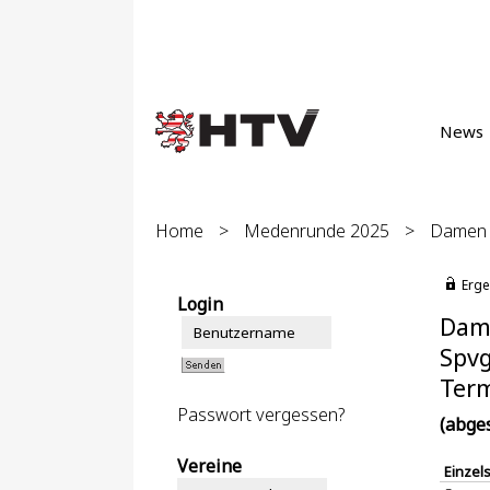
News
Home
>
Medenrunde 2025
>
Damen 4
Erge
Login
Dame
Spvg
Term
Passwort vergessen?
(abge
Vereine
Einzel