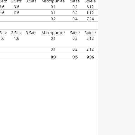
Satz
2.Satz
3.Satz
Matchpunkte
Sätze
Spiele
3:6
3:6
0:1
0:2
6:12
1:6
0:6
0:1
0:2
1:12
0:2
0:4
7:24
Satz
2.Satz
3.Satz
Matchpunkte
Sätze
Spiele
1:6
1:6
0:1
0:2
2:12
0:1
0:2
2:12
0:3
0:6
9:36