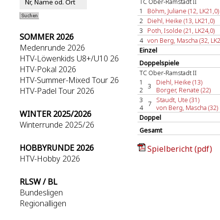
TC Ober-Ramstadt II
1
Böhm, Juliane (12, LK21,0)
2
Diehl, Heike (13, LK21,0)
3
Poth, Isolde (21, LK24,0)
SOMMER 2026
4
von Berg, Mascha (32, LK2
Medenrunde 2026
Einzel
HTV-Löwenkids U8+/U10 26
Doppelspiele
HTV-Pokal 2026
TC Ober-Ramstadt II
HTV-Summer-Mixed Tour 26
1
Diehl, Heike (13)
3
HTV-Padel Tour 2026
2
Borger, Renate (22)
3
Staudt, Ute (31)
7
4
von Berg, Mascha (32)
WINTER 2025/2026
Doppel
Winterrunde 2025/26
Gesamt
HOBBYRUNDE 2026
Spielbericht (pdf)
HTV-Hobby 2026
RLSW / BL
Bundesligen
Regionalligen