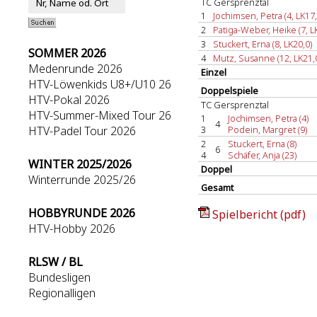
TC Gersprenztal
1
Jochimsen, Petra (4, LK17,
2
Patiga-Weber, Heike (7, L
3
Stuckert, Erna (8, LK20,0)
SOMMER 2026
4
Mutz, Susanne (12, LK21,
Medenrunde 2026
Einzel
HTV-Löwenkids U8+/U10 26
Doppelspiele
HTV-Pokal 2026
TC Gersprenztal
HTV-Summer-Mixed Tour 26
1
Jochimsen, Petra (4)
4
HTV-Padel Tour 2026
3
Podein, Margret (9)
2
Stuckert, Erna (8)
6
4
Schäfer, Anja (23)
WINTER 2025/2026
Doppel
Winterrunde 2025/26
Gesamt
HOBBYRUNDE 2026
Spielbericht (pdf)
HTV-Hobby 2026
RLSW / BL
Bundesligen
Regionalligen