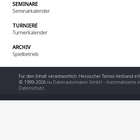
SEMINARE
Seminarkalender
TURNIERE
Turnierkalender
ARCHIV
Spielbetrieb
Für den Inhalt verantwortlich: Hessischer Tennis-Verband e.V
© 1999-2026
nu Datenautomaten GmbH - Automatisierte i
Datenschutz