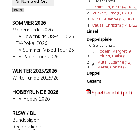
TC Gersprenztal
1
Jochimsen, Petra (4, LK17,
2
Stuckert, Erna (8, LK20,0)
3
Mutz, Susanne (12, LK21,0
SOMMER 2026
4
Krause, Christina (14, LK22
Medenrunde 2026
Einzel
HTV-Löwenkids U8+/U10 26
Doppelspiele
HTV-Pokal 2026
TC Gersprenztal
HTV-Summer-Mixed Tour 26
1
Podein, Margret (9)
4
HTV-Padel Tour 2026
3
Colucci, Heike (15)
2
Mutz, Susanne (12)
6
4
Meise, Christa (30)
WINTER 2025/2026
Doppel
Winterrunde 2025/26
Gesamt
HOBBYRUNDE 2026
Spielbericht (pdf)
HTV-Hobby 2026
RLSW / BL
Bundesligen
Regionalligen