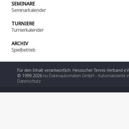
SEMINARE
Seminarkalender
TURNIERE
Turnierkalender
ARCHIV
Spielbetrieb
Für den Inhalt verantwortlich: Hessischer Tennis-Verband e.V
© 1999-2026
nu Datenautomaten GmbH - Automatisierte i
Datenschutz