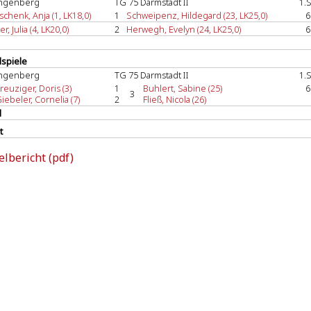
ingenberg
TG 75 Darmstadt II
1.S
schenk, Anja (1, LK18,0)
1
Schweipenz, Hildegard (23, LK25,0)
6
r, Julia (4, LK20,0)
2
Herwegh, Evelyn (24, LK25,0)
6
spiele
ingenberg
TG 75 Darmstadt II
1.S
reuziger, Doris (3)
1
Buhlert, Sabine (25)
6
3
iebeler, Cornelia (7)
2
Fließ, Nicola (26)
l
t
elbericht (pdf)