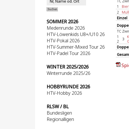
TC Zw
1
Bier
2
Mülle
Einzel
SOMMER 2026
Doppel
Medenrunde 2026
TC Zw
HTV-Löwenkids U8+/U10 26
1
K
3
HTV-Pokal 2026
2
G
HTV-Summer-Mixed Tour 26
Doppe
HTV-Padel Tour 2026
Gesam
Spi
WINTER 2025/2026
Winterrunde 2025/26
HOBBYRUNDE 2026
HTV-Hobby 2026
RLSW / BL
Bundesligen
Regionalligen