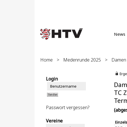
News
Home
>
Medenrunde 2025
>
Damen 5
Erge
Login
Dame
TC Z
Term
Passwort vergessen?
(abge
Vereine
Einzel