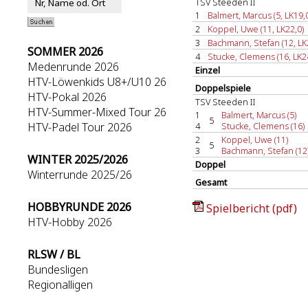
TSV Steeden II
1
Balmert, Marcus (5, LK19,
2
Koppel, Uwe (11, LK22,0)
3
Bachmann, Stefan (12, LK
SOMMER 2026
4
Stucke, Clemens (16, LK2
Medenrunde 2026
Einzel
HTV-Löwenkids U8+/U10 26
Doppelspiele
HTV-Pokal 2026
TSV Steeden II
HTV-Summer-Mixed Tour 26
1
Balmert, Marcus (5)
5
HTV-Padel Tour 2026
4
Stucke, Clemens (16)
2
Koppel, Uwe (11)
5
3
Bachmann, Stefan (12
WINTER 2025/2026
Doppel
Winterrunde 2025/26
Gesamt
HOBBYRUNDE 2026
Spielbericht (pdf)
HTV-Hobby 2026
RLSW / BL
Bundesligen
Regionalligen