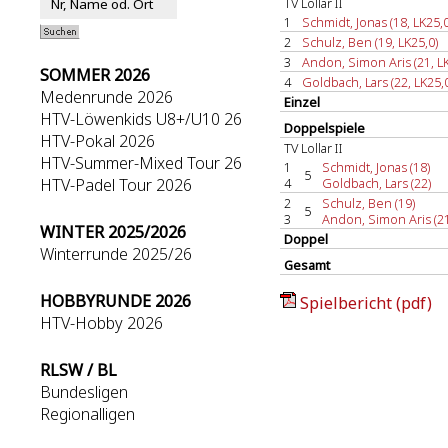
TV Lollar II
1
Schmidt, Jonas (18, LK25,0
2
Schulz, Ben (19, LK25,0)
3
Andon, Simon Aris (21, LK
SOMMER 2026
4
Goldbach, Lars (22, LK25,
Medenrunde 2026
Einzel
HTV-Löwenkids U8+/U10 26
Doppelspiele
HTV-Pokal 2026
TV Lollar II
HTV-Summer-Mixed Tour 26
1
Schmidt, Jonas (18)
5
HTV-Padel Tour 2026
4
Goldbach, Lars (22)
2
Schulz, Ben (19)
5
3
Andon, Simon Aris (21
WINTER 2025/2026
Doppel
Winterrunde 2025/26
Gesamt
HOBBYRUNDE 2026
Spielbericht (pdf)
HTV-Hobby 2026
RLSW / BL
Bundesligen
Regionalligen