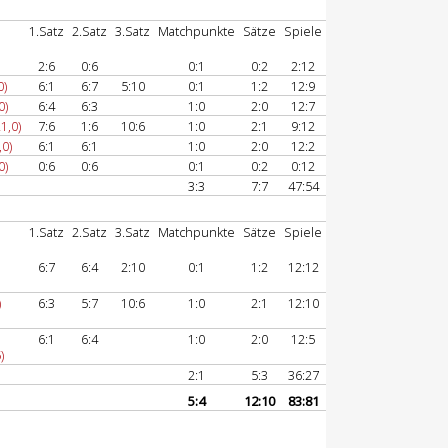
1.Satz
2.Satz
3.Satz
Matchpunkte
Sätze
Spiele
2:6
0:6
0:1
0:2
2:12
0)
6:1
6:7
5:10
0:1
1:2
12:9
0)
6:4
6:3
1:0
2:0
12:7
1,0)
7:6
1:6
10:6
1:0
2:1
9:12
,0)
6:1
6:1
1:0
2:0
12:2
0)
0:6
0:6
0:1
0:2
0:12
3:3
7:7
47:54
1.Satz
2.Satz
3.Satz
Matchpunkte
Sätze
Spiele
6:7
6:4
2:10
0:1
1:2
12:12
)
6:3
5:7
10:6
1:0
2:1
12:10
6:1
6:4
1:0
2:0
12:5
)
2:1
5:3
36:27
5:4
12:10
83:81