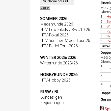
Einzel
MSG DJ
Oberts
1
He
SOMMER 2026
2
Be
Medenrunde 2026
3
Wi
HTV-Löwenkids U8+/U10 26
4
Kip
HTV-Pokal 2026
5
Fla
HTV-Summer-Mixed Tour 26
6
Par
HTV-Padel Tour 2026
Einzel
Doppel
WINTER 2025/2026
MSG DJ
Oberts
Winterrunde 2025/26
1
3
HOBBYRUNDE 2026
2
5
HTV-Hobby 2026
4
6
RLSW / BL
Doppe
Bundesligen
Gesam
Regionalligen
Spi