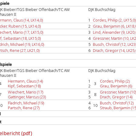
spiele
K Bieber/TGS Bieber Offenbach/TC AW
DJK Buchschlag
hausen II
rmann, Claus (14, LK14,0)
1
Cordes, Philip (2, LK15,0)
cker, Ruben (15, LK14,0)
2
Grau, Benjamin (6, LK18,
echert, Mario (17, LK15,0)
3
Lind, Alexander (9, LK20,
f, Sebastian (18, LK15,0)
4
Gressner, Martin (10, LK2
drich, Michael (19, LK16,0)
5
Busch, Christof (12, LK23
tsch, Rene (27, LK21,0)
6
Drach, Gregor (14, LK25,
spiele
K Bieber/TGS Bieber Offenbach/TC AW
DJK Buchschlag
hausen II
Hermann, Claus (14)
1
Cordes, Philip (2)
4
3
Kipf, Sebastian (18)
2
Grau, Benjamin (6)
Wiechert, Mario (17)
3
Gressner, Martin (10
7
8
Gattinger, Marcus (23)
5
Drach, Gregor (14)
Fladrich, Michael (19)
4
Busch, Christof (12)
10
10
Partsch, Rene (27)
6
Straub, Benjamin (15
l
t
elbericht (pdf)