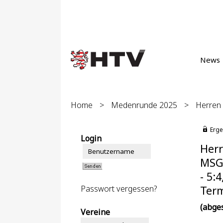
News
Home
>
Medenrunde 2025
>
Herren 
Erge
Login
Herr
MSG 
- 5:4
Passwort vergessen?
Term
(abge
Vereine