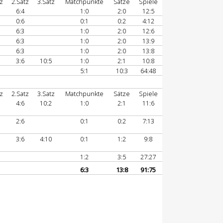
z
2.Satz
3.Satz
Matchpunkte
Sätze
Spiele
6:4
1:0
2:0
12:5
0:6
0:1
0:2
4:12
6:3
1:0
2:0
12:6
6:3
1:0
2:0
13:9
6:3
1:0
2:0
13:8
3:6
10:5
1:0
2:1
10:8
5:1
10:3
64:48
z
2.Satz
3.Satz
Matchpunkte
Sätze
Spiele
4:6
10:2
1:0
2:1
11:6
2:6
0:1
0:2
7:13
3:6
4:10
0:1
1:2
9:8
1:2
3:5
27:27
6:3
13:8
91:75