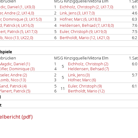
mbrücken
MSG Kinzigquelle/Viktoria Elm
1.Sat
ic, Daniel (1, LK9,0)
1
Eichholz, Christoph (2, LK17,0)
6:1
er, Andre (2, LK14,0)
2
Link, Jens (3, LK17,0)
4:6
er, Dominique (3, LK15,0)
3
Höfner, Marc (6, LK18,0)
6:3
, Patrick (4, LK16,0)
4
Heldensen, Behsad (7, LK18,0)
7:6
ert, Patrick (5, LK17,0)
5
Euler, Christoph (9, LK19,0)
7:5
, Nico (13, LK22,0)
6
Bertholdt, Mario (12, LK21,0)
6:2
spiele
mbrücken
MSG Kinzigquelle/Viktoria Elm
1.Sat
Magdic, Daniel (1)
1
Eichholz, Christoph (2)
6:0
5
Eifler, Dominique (3)
4
Heldensen, Behsad (7)
Iseler, Andre (2)
2
Link, Jens (3)
5:7
5
Lomb, Nico (13)
3
Höfner, Marc (6)
Sand, Patrick (4)
5
Euler, Christoph (9)
6:1
11
Planert, Patrick (5)
6
Bertholdt, Mario (12)
l
t
elbericht (pdf)