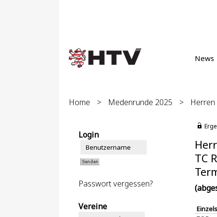
News
Home
>
Medenrunde 2025
>
Herren 
Erge
Login
Herr
TC R
Term
Passwort vergessen?
(abge
Vereine
Einzel