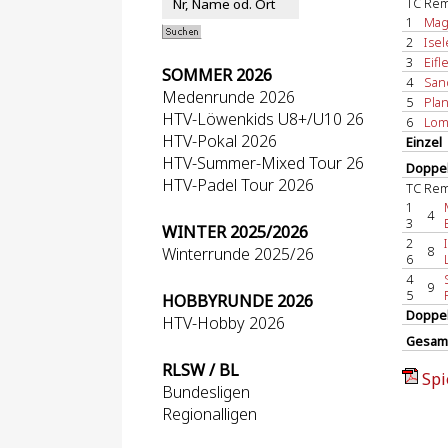
TC Re
1
Magd
2
Isel
3
Eifl
SOMMER 2026
4
Sand
Medenrunde 2026
5
Plan
HTV-Löwenkids U8+/U10 26
6
Lomb
HTV-Pokal 2026
Einzel
HTV-Summer-Mixed Tour 26
Doppel
HTV-Padel Tour 2026
TC Re
1
4
3
WINTER 2025/2026
2
8
Winterrunde 2025/26
6
4
9
5
HOBBYRUNDE 2026
Doppe
HTV-Hobby 2026
Gesam
RLSW / BL
Spi
Bundesligen
Regionalligen