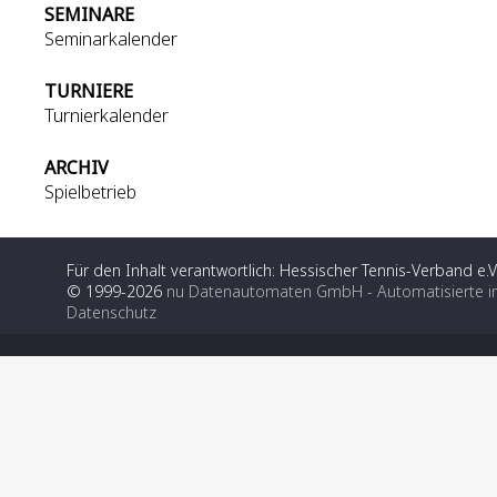
SEMINARE
Seminarkalender
TURNIERE
Turnierkalender
ARCHIV
Spielbetrieb
Für den Inhalt verantwortlich: Hessischer Tennis-Verband e.V
© 1999-2026
nu Datenautomaten GmbH - Automatisierte i
Datenschutz