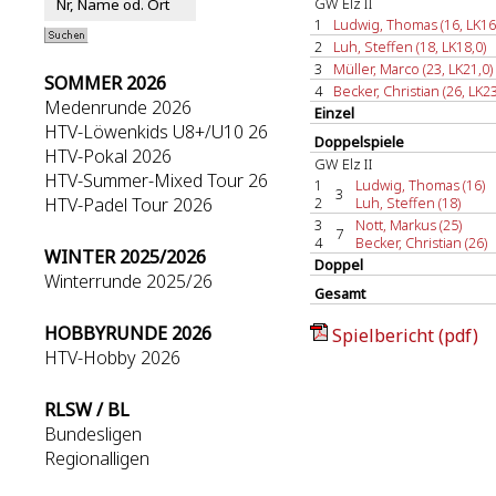
GW Elz II
1
Ludwig, Thomas (16, LK16
2
Luh, Steffen (18, LK18,0)
3
Müller, Marco (23, LK21,0)
SOMMER 2026
4
Becker, Christian (26, LK23
Medenrunde 2026
Einzel
HTV-Löwenkids U8+/U10 26
Doppelspiele
HTV-Pokal 2026
GW Elz II
HTV-Summer-Mixed Tour 26
1
Ludwig, Thomas (16)
3
HTV-Padel Tour 2026
2
Luh, Steffen (18)
3
Nott, Markus (25)
7
4
Becker, Christian (26)
WINTER 2025/2026
Doppel
Winterrunde 2025/26
Gesamt
HOBBYRUNDE 2026
Spielbericht (pdf)
HTV-Hobby 2026
RLSW / BL
Bundesligen
Regionalligen