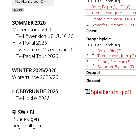
HTG Bad Homburg
1
Berg, Ralph (1, LK11,0)
2
Tuensmeyer, Joerg (3, LK1
3
Frahm, Stephan (6, LK18,0
SOMMER 2026
4
Schaefer, Egmont (7, LK18
Medenrunde 2026
Einzel
HTV-Löwenkids U8+/U10 26
Doppelspiele
HTV-Pokal 2026
HTG Bad Homburg
HTV-Summer-Mixed Tour 26
1
Seiler, Dirk (2)
3
HTV-Padel Tour 2026
2
Tuensmeyer, Joerg (3)
3
Frahm, Stephan (6)
7
4
Schaefer, Egmont (7)
WINTER 2025/2026
Doppel
Winterrunde 2025/26
Gesamt
HOBBYRUNDE 2026
Spielbericht (pdf)
HTV-Hobby 2026
RLSW / BL
Bundesligen
Regionalligen