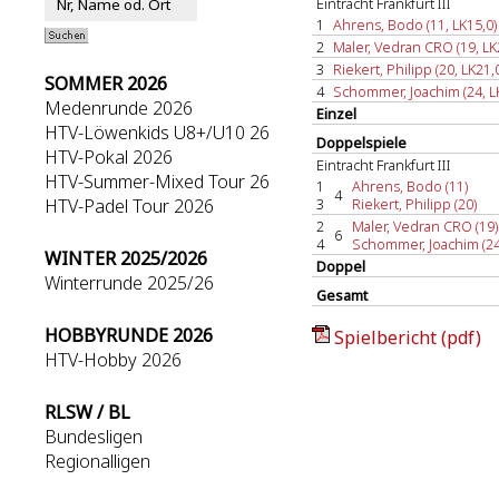
Eintracht Frankfurt III
1
Ahrens, Bodo (11, LK15,0)
2
Maler, Vedran CRO (19, LK
3
Riekert, Philipp (20, LK21,
SOMMER 2026
4
Schommer, Joachim (24, L
Medenrunde 2026
Einzel
HTV-Löwenkids U8+/U10 26
Doppelspiele
HTV-Pokal 2026
Eintracht Frankfurt III
HTV-Summer-Mixed Tour 26
1
Ahrens, Bodo (11)
4
HTV-Padel Tour 2026
3
Riekert, Philipp (20)
2
Maler, Vedran CRO (19)
6
4
Schommer, Joachim (24
WINTER 2025/2026
Doppel
Winterrunde 2025/26
Gesamt
HOBBYRUNDE 2026
Spielbericht (pdf)
HTV-Hobby 2026
RLSW / BL
Bundesligen
Regionalligen