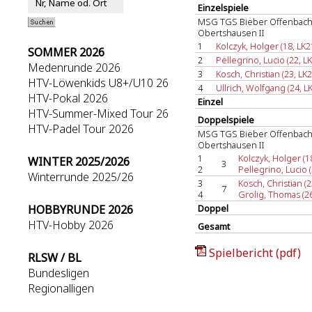
Einzelspiele
MSG TGS Bieber Offenbach
Obertshausen II
1
Kolczyk, Holger (18, LK2
SOMMER 2026
2
Pellegrino, Lucio (22, LK
Medenrunde 2026
3
Kosch, Christian (23, LK2
HTV-Löwenkids U8+/U10 26
4
Ullrich, Wolfgang (24, L
HTV-Pokal 2026
Einzel
HTV-Summer-Mixed Tour 26
Doppelspiele
HTV-Padel Tour 2026
MSG TGS Bieber Offenbach
Obertshausen II
1
Kolczyk, Holger (1
WINTER 2025/2026
3
2
Pellegrino, Lucio (
Winterrunde 2025/26
3
Kosch, Christian (2
7
4
Grolig, Thomas (2
HOBBYRUNDE 2026
Doppel
HTV-Hobby 2026
Gesamt
Spielbericht (pdf)
RLSW / BL
Bundesligen
Regionalligen