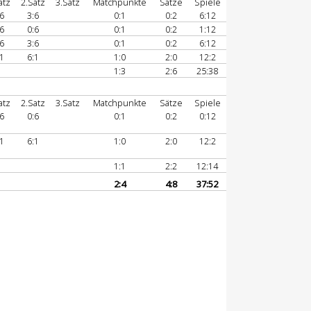
atz
2.Satz
3.Satz
Matchpunkte
Sätze
Spiele
6
3:6
0:1
0:2
6:12
6
0:6
0:1
0:2
1:12
6
3:6
0:1
0:2
6:12
1
6:1
1:0
2:0
12:2
1:3
2:6
25:38
atz
2.Satz
3.Satz
Matchpunkte
Sätze
Spiele
6
0:6
0:1
0:2
0:12
1
6:1
1:0
2:0
12:2
1:1
2:2
12:14
2:4
4:8
37:52