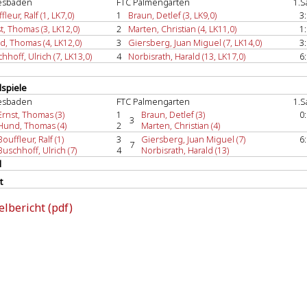
esbaden
FTC Palmengarten
1.S
fleur, Ralf (1, LK7,0)
1
Braun, Detlef (3, LK9,0)
3:
t, Thomas (3, LK12,0)
2
Marten, Christian (4, LK11,0)
1:
, Thomas (4, LK12,0)
3
Giersberg, Juan Miguel (7, LK14,0)
3:
hhoff, Ulrich (7, LK13,0)
4
Norbisrath, Harald (13, LK17,0)
6:
spiele
esbaden
FTC Palmengarten
1.S
Ernst, Thomas (3)
1
Braun, Detlef (3)
0:
3
Hund, Thomas (4)
2
Marten, Christian (4)
Bouffleur, Ralf (1)
3
Giersberg, Juan Miguel (7)
6:
7
Buschhoff, Ulrich (7)
4
Norbisrath, Harald (13)
l
t
elbericht (pdf)