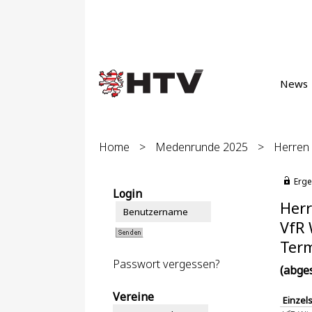
News
Home
>
Medenrunde 2025
>
Herren 
Erge
Login
Herr
VfR 
Term
Passwort vergessen?
(abge
Vereine
Einzel