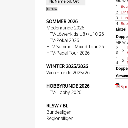
VfR Wi
1
Bouf
2
Erns
3
Hund
SOMMER 2026
4
Busc
Medenrunde 2026
Einzel
HTV-Löwenkids U8+/U10 26
Doppel
HTV-Pokal 2026
VfR Wi
HTV-Summer-Mixed Tour 26
2
5
HTV-Padel Tour 2026
3
1
5
4
WINTER 2025/2026
Doppe
Winterrunde 2025/26
Gesam
HOBBYRUNDE 2026
Spi
HTV-Hobby 2026
RLSW / BL
Bundesligen
Regionalligen