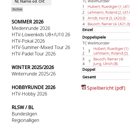
TC Weilmünster
1
Hubert, Ruediger (1, LK13
2
Lehmann, Roland (2, LK14
3
Arndt, Horst (3, LK20,0)
SOMMER 2026
4
Bausch, Rainer (4, LK21,0)
Medenrunde 2026
Einzel
HTV-Löwenkids U8+/U10 26
Doppelspiele
HTV-Pokal 2026
TC Weilmünster
HTV-Summer-Mixed Tour 26
1
Hubert, Ruediger (1)
3
HTV-Padel Tour 2026
2
Lehmann, Roland (2)
3
Bausch, Rainer (4)
7
4
Jung, Ulrich (8)
WINTER 2025/2026
Doppel
Winterrunde 2025/26
Gesamt
HOBBYRUNDE 2026
Spielbericht (pdf)
HTV-Hobby 2026
RLSW / BL
Bundesligen
Regionalligen