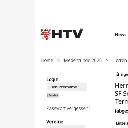
News
Home
>
Medenrunde 2025
>
Herren 
Erge
Login
Herr
SF S
Term
Passwort vergessen?
(abge
Vereine
Einzel