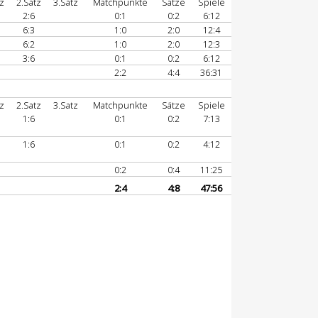
tz
2.Satz
3.Satz
Matchpunkte
Sätze
Spiele
2:6
0:1
0:2
6:12
6:3
1:0
2:0
12:4
6:2
1:0
2:0
12:3
3:6
0:1
0:2
6:12
2:2
4:4
36:31
tz
2.Satz
3.Satz
Matchpunkte
Sätze
Spiele
1:6
0:1
0:2
7:13
1:6
0:1
0:2
4:12
0:2
0:4
11:25
2:4
4:8
47:56