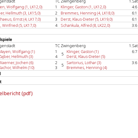
igenstadt
TC Zwingenberg
1.Sa
n, Wolfgang (1, LK12,0)
1
Klinger, Gaston (1, LK12,0)
4:6
er, Hellmuth (3, LK15,0)
2
Bremmes, Henning (4, LK18,0)
6:1
haeus, Ernst (4, LK17,0)
3
Derst, Klaus-Dieter (5, LK19,0)
6:1
, Winfried (5, LK17,0)
4
Schankula, Alfred (8, LK22,0)
3:6
spiele
igenstadt
TC Zwingenberg
1.Sa
Mayen, Wolfgang (1)
1
Klinger, Gaston (1)
6:7
5
Zajber, Hellmuth (3)
4
Derst, Klaus-Dieter (5)
Waerner, Jochen (6)
2
Sartorius, Lothar (3)
3:6
5
Rachor, Wilhelm (10)
3
Bremmes, Henning (4)
l
t
elbericht (pdf)