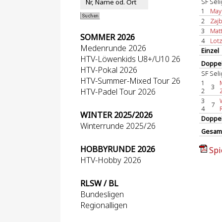
SF Sel
1
Maye
2
Zajb
3
Matt
SOMMER 2026
4
Lotz
Medenrunde 2026
Einzel
HTV-Löwenkids U8+/U10 26
Doppel
HTV-Pokal 2026
SF Sel
HTV-Summer-Mixed Tour 26
1
3
HTV-Padel Tour 2026
2
3
7
4
WINTER 2025/2026
Doppe
Winterrunde 2025/26
Gesam
HOBBYRUNDE 2026
Spi
HTV-Hobby 2026
RLSW / BL
Bundesligen
Regionalligen