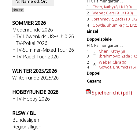
FTC Palmengarten II
1
Chen, Kathy (8, LK19,0)
2
Weber, Clara (9, LK19,0)
3
Ibrahimovic, Zada (10, LK2
SOMMER 2026
4
Gowda, Bhumika (15, LK22
Medenrunde 2026
Einzel
HTV-Löwenkids U8+/U10 26
Doppelspiele
HTV-Pokal 2026
FTC Palmengarten II
HTV-Summer-Mixed Tour 26
1
Chen, Kathy (8)
4
HTV-Padel Tour 2026
3
Ibrahimovic, Zada (10)
2
Weber, Clara (9)
6
4
Gowda, Bhumika (15)
WINTER 2025/2026
Doppel
Winterrunde 2025/26
Gesamt
HOBBYRUNDE 2026
Spielbericht (pdf)
HTV-Hobby 2026
RLSW / BL
Bundesligen
Regionalligen