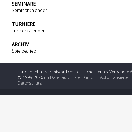
SEMINARE
Seminarkalender
TURNIERE
Turnierkalender
ARCHIV
Spielbetrieb
Für den Inhalt verantwortlich: Hessischer Tennis-Verband e.V
© 1999-2026
nu Datenautomaten GmbH - Automatisierte i
Datenschutz