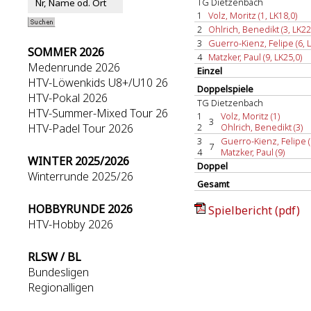
TG Dietzenbach
1
Volz, Moritz (1, LK18,0)
2
Ohlrich, Benedikt (3, LK22
3
Guerro-Kienz, Felipe (6, L
SOMMER 2026
4
Matzker, Paul (9, LK25,0)
Medenrunde 2026
Einzel
HTV-Löwenkids U8+/U10 26
Doppelspiele
HTV-Pokal 2026
TG Dietzenbach
HTV-Summer-Mixed Tour 26
1
Volz, Moritz (1)
3
HTV-Padel Tour 2026
2
Ohlrich, Benedikt (3)
3
Guerro-Kienz, Felipe (
7
4
Matzker, Paul (9)
WINTER 2025/2026
Doppel
Winterrunde 2025/26
Gesamt
HOBBYRUNDE 2026
Spielbericht (pdf)
HTV-Hobby 2026
RLSW / BL
Bundesligen
Regionalligen