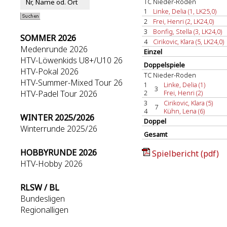
TC Nieder-Roden
1
Linke, Delia (1, LK25,0)
2
Frei, Henri (2, LK24,0)
3
Bonfig, Stella (3, LK24,0)
SOMMER 2026
4
Cirikovic, Klara (5, LK24,0)
Medenrunde 2026
Einzel
HTV-Löwenkids U8+/U10 26
Doppelspiele
HTV-Pokal 2026
TC Nieder-Roden
HTV-Summer-Mixed Tour 26
1
Linke, Delia (1)
3
HTV-Padel Tour 2026
2
Frei, Henri (2)
3
Cirikovic, Klara (5)
7
4
Kühn, Lena (6)
WINTER 2025/2026
Doppel
Winterrunde 2025/26
Gesamt
HOBBYRUNDE 2026
Spielbericht (pdf)
HTV-Hobby 2026
RLSW / BL
Bundesligen
Regionalligen