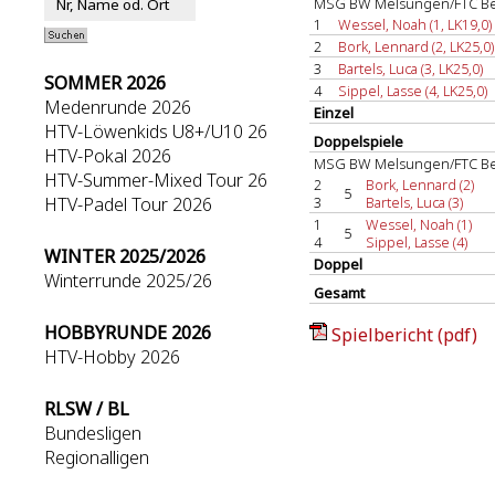
MSG BW Melsungen/FTC Be
1
Wessel, Noah (1, LK19,0)
2
Bork, Lennard (2, LK25,0)
3
Bartels, Luca (3, LK25,0)
SOMMER 2026
4
Sippel, Lasse (4, LK25,0)
Medenrunde 2026
Einzel
HTV-Löwenkids U8+/U10 26
Doppelspiele
HTV-Pokal 2026
MSG BW Melsungen/FTC Be
HTV-Summer-Mixed Tour 26
2
Bork, Lennard (2)
5
HTV-Padel Tour 2026
3
Bartels, Luca (3)
1
Wessel, Noah (1)
5
4
Sippel, Lasse (4)
WINTER 2025/2026
Doppel
Winterrunde 2025/26
Gesamt
HOBBYRUNDE 2026
Spielbericht (pdf)
HTV-Hobby 2026
RLSW / BL
Bundesligen
Regionalligen