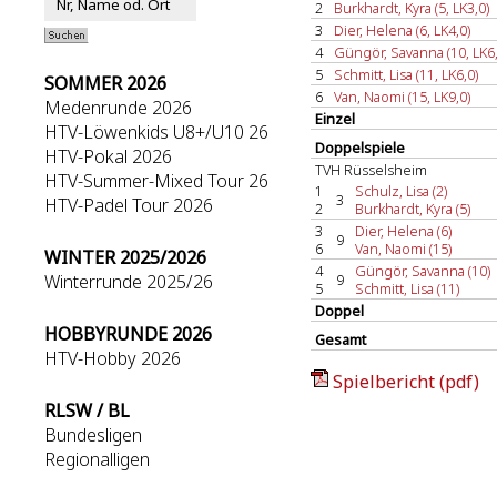
2
Burkhardt, Kyra (5, LK3,0)
3
Dier, Helena (6, LK4,0)
4
Güngör, Savanna (10, LK6,
5
Schmitt, Lisa (11, LK6,0)
SOMMER 2026
6
Van, Naomi (15, LK9,0)
Medenrunde 2026
Einzel
HTV-Löwenkids U8+/U10 26
Doppelspiele
HTV-Pokal 2026
TVH Rüsselsheim
HTV-Summer-Mixed Tour 26
1
Schulz, Lisa (2)
3
HTV-Padel Tour 2026
2
Burkhardt, Kyra (5)
3
Dier, Helena (6)
9
6
Van, Naomi (15)
WINTER 2025/2026
4
Güngör, Savanna (10)
Winterrunde 2025/26
9
5
Schmitt, Lisa (11)
Doppel
HOBBYRUNDE 2026
Gesamt
HTV-Hobby 2026
Spielbericht (pdf)
RLSW / BL
Bundesligen
Regionalligen