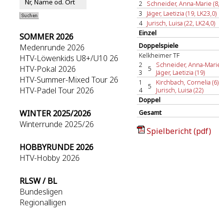
2
Schneider, Anna-Marie (8,
3
Jäger, Laetizia (19, LK23,0)
4
Jurisch, Luisa (22, LK24,0)
Einzel
SOMMER 2026
Doppelspiele
Medenrunde 2026
Kelkheimer TF
HTV-Löwenkids U8+/U10 26
2
Schneider, Anna-Marie
HTV-Pokal 2026
5
3
Jäger, Laetizia (19)
HTV-Summer-Mixed Tour 26
1
Kirchbach, Cornelia (6)
5
HTV-Padel Tour 2026
4
Jurisch, Luisa (22)
Doppel
WINTER 2025/2026
Gesamt
Winterrunde 2025/26
Spielbericht (pdf)
HOBBYRUNDE 2026
HTV-Hobby 2026
RLSW / BL
Bundesligen
Regionalligen