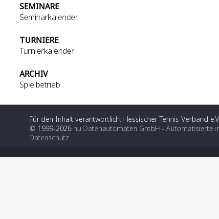
SEMINARE
Seminarkalender
TURNIERE
Turnierkalender
ARCHIV
Spielbetrieb
Für den Inhalt verantwortlich: Hessischer Tennis-Verband e.V
© 1999-2026
nu Datenautomaten GmbH - Automatisierte i
Datenschutz