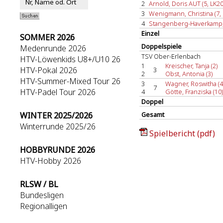
2
Arnold, Doris AUT (5, LK20
3
Wenigmann, Christina (7, 
4
Stangenberg-Haverkamp, 
Einzel
SOMMER 2026
Doppelspiele
Medenrunde 2026
TSV Ober-Erlenbach
HTV-Löwenkids U8+/U10 26
1
Kreischer, Tanja (2)
HTV-Pokal 2026
3
2
Obst, Antonia (3)
HTV-Summer-Mixed Tour 26
3
Wagner, Roswitha (4
7
HTV-Padel Tour 2026
4
Götte, Franziska (10)
Doppel
WINTER 2025/2026
Gesamt
Winterrunde 2025/26
Spielbericht (pdf)
HOBBYRUNDE 2026
HTV-Hobby 2026
RLSW / BL
Bundesligen
Regionalligen