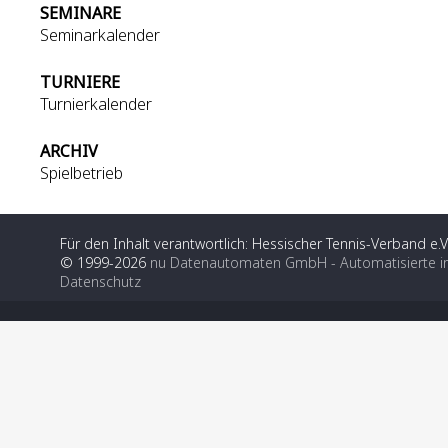
SEMINARE
Seminarkalender
TURNIERE
Turnierkalender
ARCHIV
Spielbetrieb
Für den Inhalt verantwortlich: Hessischer Tennis-Verband e.V
© 1999-2026
nu Datenautomaten GmbH - Automatisierte i
Datenschutz