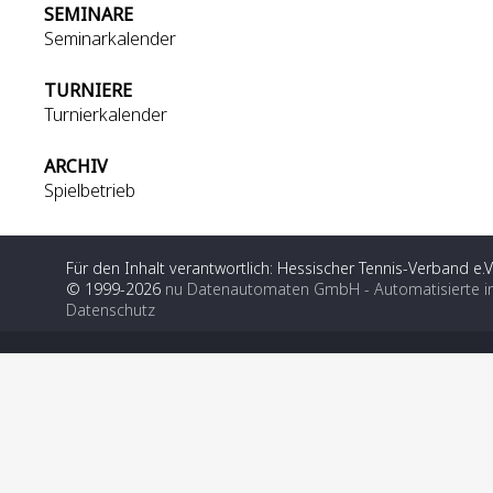
SEMINARE
Seminarkalender
TURNIERE
Turnierkalender
ARCHIV
Spielbetrieb
Für den Inhalt verantwortlich: Hessischer Tennis-Verband e.V
© 1999-2026
nu Datenautomaten GmbH - Automatisierte i
Datenschutz