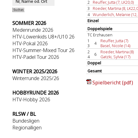
2
Reuffer, Jutta (7, LK20,0)
3
Roeder, Martina (8, LK22,0
4
Wunderlich, Melanie (12, 
Einzel
SOMMER 2026
Doppelspiele
Medenrunde 2026
TC Erzhausen
HTV-Löwenkids U8+/U10 26
1
Reuffer, Jutta (7)
HTV-Pokal 2026
4
3
Basel, Nicole (14)
HTV-Summer-Mixed Tour 26
2
Roeder, Martina (8)
6
HTV-Padel Tour 2026
4
Gatzki, Sylvia (17)
Doppel
WINTER 2025/2026
Gesamt
Winterrunde 2025/26
Spielbericht (pdf)
HOBBYRUNDE 2026
HTV-Hobby 2026
RLSW / BL
Bundesligen
Regionalligen