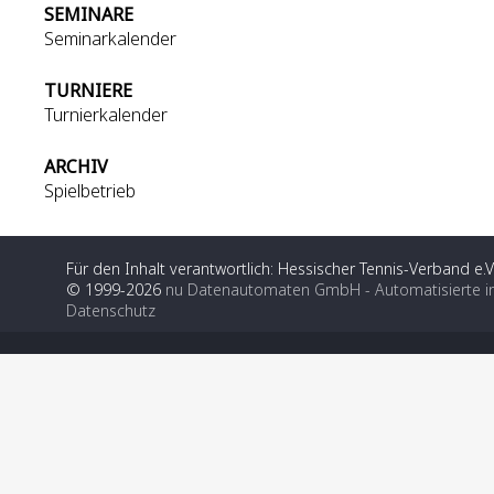
SEMINARE
Seminarkalender
TURNIERE
Turnierkalender
ARCHIV
Spielbetrieb
Für den Inhalt verantwortlich: Hessischer Tennis-Verband e.V
© 1999-2026
nu Datenautomaten GmbH - Automatisierte i
Datenschutz