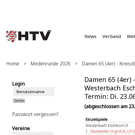
News
Verband
We
Home
>
Medenrunde 2026
>
Damen 65 (4er) - Kreisob
Damen 65 (4er) -
Login
Westerbach Eschb
Termin: Di. 23.0
(abgeschlossen am 23.
Passwort vergessen?
Einzelspiele
Westerbach Eschborn II
Vereine
1
Dackweiler, Ingrid (6, LK16