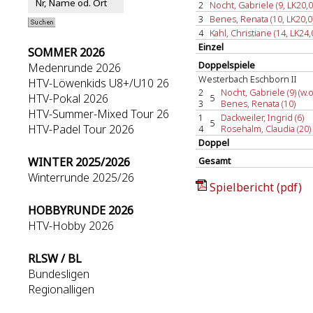
2
Nocht, Gabriele (9, LK20,0
3
Benes, Renata (10, LK20,0
4
Kahl, Christiane (14, LK24,
Einzel
SOMMER 2026
Doppelspiele
Medenrunde 2026
Westerbach Eschborn II
HTV-Löwenkids U8+/U10 26
2
Nocht, Gabriele (9) (w.o
HTV-Pokal 2026
5
3
Benes, Renata (10)
HTV-Summer-Mixed Tour 26
1
Dackweiler, Ingrid (6)
5
HTV-Padel Tour 2026
4
Rosehalm, Claudia (20)
Doppel
WINTER 2025/2026
Gesamt
Winterrunde 2025/26
Spielbericht (pdf)
HOBBYRUNDE 2026
HTV-Hobby 2026
RLSW / BL
Bundesligen
Regionalligen