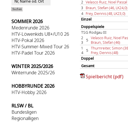
2
Velasco Ruiz, Noel Pascal 
3
Braun, Stefan (46, LK24,0)
4
Frey, Dennis (48, LK23,0)
Einzel
SOMMER 2026
Doppelspiele
Medenrunde 2026
TSG Rodgau III
HTV-Löwenkids U8+/U10 26
2
Velasco Ruiz, Noel Pasc
HTV-Pokal 2026
5
3
Braun, Stefan (46)
HTV-Summer-Mixed Tour 26
1
Thurnreiter, Simon (38
5
HTV-Padel Tour 2026
4
Frey, Dennis (48)
Doppel
WINTER 2025/2026
Gesamt
Winterrunde 2025/26
Spielbericht (pdf)
HOBBYRUNDE 2026
HTV-Hobby 2026
RLSW / BL
Bundesligen
Regionalligen