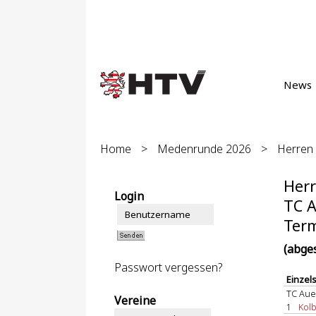
News
Home
>
Medenrunde 2026
>
Herren 4
Herr
Login
TC A
Term
(abge
Passwort vergessen?
Einzel
TC Aue
Vereine
1
Kolb