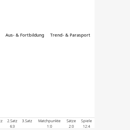
Aus- & Fortbildung
Trend- & Parasport
tz
2.Satz
3.Satz
Matchpunkte
Sätze
Spiele
6:3
1:0
2:0
12:4