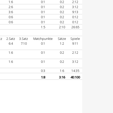
1:6
0:1
0:2
2:12
2:6
0:1
0:2
3:12
3:6
0:1
0:2
9:13
0:6
0:1
0:2
0:12
0:6
0:1
0:2
0:12
1:5
2:10
26:65
tz
2.Satz
3.Satz
Matchpunkte
Sätze
Spiele
6:4
7:10
0:1
1:2
9:11
1:6
0:1
0:2
2:12
1:6
0:1
0:2
3:12
0:3
1:6
14:35
1:8
3:16
40:100