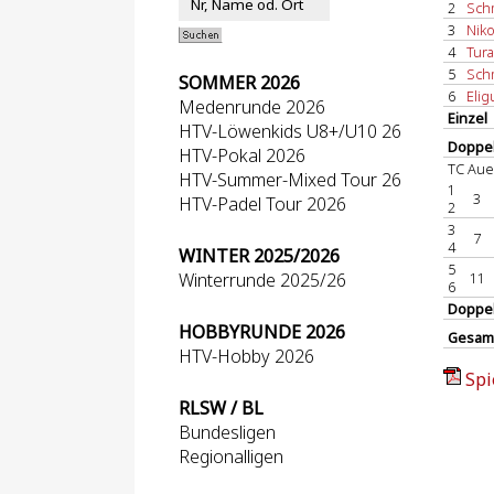
2
Schm
3
Niko
4
Tura
5
Schm
SOMMER 2026
6
Elig
Medenrunde 2026
Einzel
HTV-Löwenkids U8+/U10 26
Doppel
HTV-Pokal 2026
TC Aue
HTV-Summer-Mixed Tour 26
1
3
HTV-Padel Tour 2026
2
3
7
4
WINTER 2025/2026
5
Winterrunde 2025/26
11
6
Doppe
HOBBYRUNDE 2026
Gesam
HTV-Hobby 2026
Spi
RLSW / BL
Bundesligen
Regionalligen