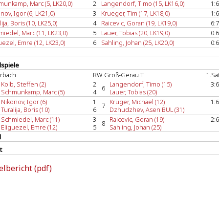
unkamp, Marc (5, LK20,0)
2
Langendorf, Timo (15, LK16,0)
1:6
nov, Igor (6, LK21,0)
3
Krueger, Tim (17, LK18,0)
1:6
lija, Boris (10, LK25,0)
4
Raicevic, Goran (19, LK19,0)
6:7
iedel, Marc (11, LK23,0)
5
Lauer, Tobias (20, LK19,0)
0:6
uezel, Emre (12, LK23,0)
6
Sahling, Johan (25, LK20,0)
0:6
spiele
rbach
RW Groß-Gerau II
1.Sa
Kolb, Steffen (2)
2
Langendorf, Timo (15)
3:6
6
Schmunkamp, Marc (5)
4
Lauer, Tobias (20)
Nikonov, Igor (6)
1
Krüger, Michael (12)
1:6
7
Turalija, Boris (10)
6
Dzhudzhev, Asen BUL (31)
Schmiedel, Marc (11)
3
Raicevic, Goran (19)
2:6
8
Eliguezel, Emre (12)
5
Sahling, Johan (25)
l
t
elbericht (pdf)