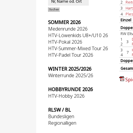
2
Reit
3
Hart
4
Ples
Einzel
SOMMER 2026
Doppel
Medenrunde 2026
RW Eltv
HTV-Löwenkids U8+/U10 26
1
HTV-Pokal 2026
3
2
HTV-Summer-Mixed Tour 26
3
7
HTV-Padel Tour 2026
4
Doppe
WINTER 2025/2026
Gesam
Winterrunde 2025/26
Spi
HOBBYRUNDE 2026
HTV-Hobby 2026
RLSW / BL
Bundesligen
Regionalligen