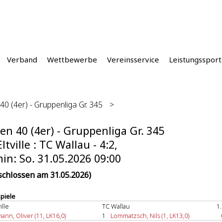
Verband
Wettbewerbe
Vereinsservice
Leistungssport
40 (4er) - Gruppenliga Gr. 345
>
en 40 (4er) - Gruppenliga Gr. 345
ltville : TC Wallau - 4:2,
in: So. 31.05.2026 09:00
schlossen am 31.05.2026)
spiele
ille
TC Wallau
1
mann, Oliver (11, LK16,0)
1
Lommatzsch, Nils (1, LK13,0)