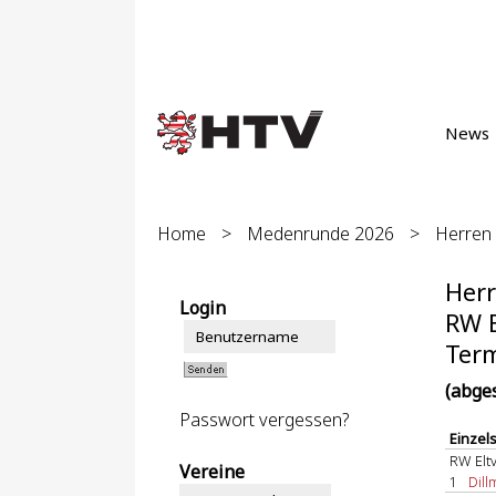
News
Home
>
Medenrunde 2026
>
Herren 
Herr
Login
RW E
Term
(abge
Passwort vergessen?
Einzel
RW Eltv
Vereine
1
Dill