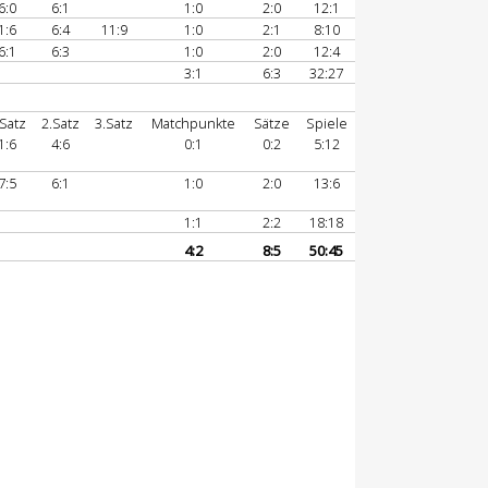
6:0
6:1
1:0
2:0
12:1
1:6
6:4
11:9
1:0
2:1
8:10
6:1
6:3
1:0
2:0
12:4
3:1
6:3
32:27
.Satz
2.Satz
3.Satz
Matchpunkte
Sätze
Spiele
1:6
4:6
0:1
0:2
5:12
7:5
6:1
1:0
2:0
13:6
1:1
2:2
18:18
4:2
8:5
50:45