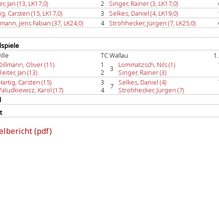
er, Jan (13, LK17,0)
2
Singer, Rainer (3, LK17,0)
ig, Carsten (15, LK17,0)
3
Selkes, Daniel (4, LK19,0)
mann, Jens Fabian (37, LK24,0)
4
Strohhecker, Jürgen (7, LK25,0)
spiele
ille
TC Wallau
1
Dillmann, Oliver (11)
1
Lommatzsch, Nils (1)
3
Reiter, Jan (13)
2
Singer, Rainer (3)
Hartig, Carsten (15)
3
Selkes, Daniel (4)
7
Paludkiewicz, Karol (17)
4
Strohhecker, Jürgen (7)
l
t
elbericht (pdf)