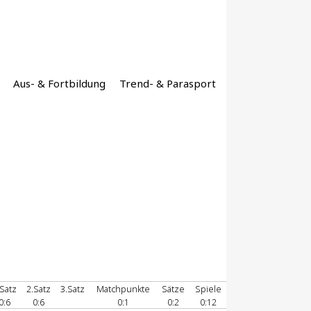
Aus- & Fortbildung
Trend- & Parasport
.Satz
2.Satz
3.Satz
Matchpunkte
Sätze
Spiele
0:6
0:6
0:1
0:2
0:12