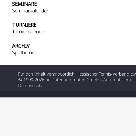
SEMINARE
Seminarkalender
TURNIERE
Turnierkalender
ARCHIV
Spielbetrieb
Für den Inhalt verantwortlich: Hessischer Tennis-Verband e.V
© 1999-2026
nu Datenautomaten GmbH - Automatisierte i
Datenschutz