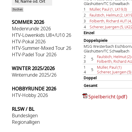
Glashütten/TC Schwalbach
1
Müller, Paul (1, LK19,0)
2
Faulstich, Helmut (2, LK19
3
Folberth, Richard AUT (4,
SOMMER 2026
4
Scherer, Juergen (5, LK22
Medenrunde 2026
Einzel
HTV-Löwenkids U8+/U10 26
Doppelspiele
HTV-Pokal 2026
MSG Westerbach Eschborn/
HTV-Summer-Mixed Tour 26
Glashütten/TC Schwalbach
HTV-Padel Tour 2026
2
Faulstich, Helmut (2) 
5
3
Folberth, Richard AU
1
Müller, Paul (1)
WINTER 2025/2026
5
4
Scherer, Juergen (5)
Winterrunde 2025/26
Doppel
Gesamt
HOBBYRUNDE 2026
HTV-Hobby 2026
Spielbericht (pdf)
RLSW / BL
Bundesligen
Regionalligen