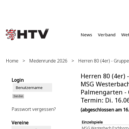
News
Verband
We
Home
>
Medenrunde 2026
>
Herren 80 (4er) - Gruppe
Herren 80 (4er) 
Login
MSG Westerbach
Palmengarten - 
Termin: Di. 16.0
Passwort vergessen?
(abgeschlossen am 16.
Vereine
Einzelspiele
MSG Westerbach Eschborn/