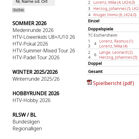
2
Lorenz, Mika (4, LK24,0)
3
Herzog, Johannes (5, LK2
4
Krüger, Immo (6, LK24,0)
Einzel
SOMMER 2026
Doppelspiele
Medenrunde 2026
TC Eschersheim
HTV-Löwenkids U8+/U10 26
1
Lorenz, Rasmus (1)
HTV-Pokal 2026
4
3
Lorenz, Mika (4)
HTV-Summer-Mixed Tour 26
2
Lange, Leonard (2)
6
HTV-Padel Tour 2026
4
Herzog, Johannes (5)
Doppel
WINTER 2025/2026
Gesamt
Winterrunde 2025/26
Spielbericht (pdf)
HOBBYRUNDE 2026
HTV-Hobby 2026
RLSW / BL
Bundesligen
Regionalligen