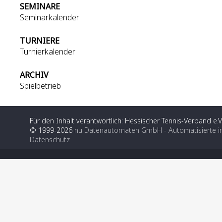
SEMINARE
Seminarkalender
TURNIERE
Turnierkalender
ARCHIV
Spielbetrieb
Für den Inhalt verantwortlich: Hessischer Tennis-Verband e.V
© 1999-2026
nu Datenautomaten GmbH - Automatisierte i
Datenschutz