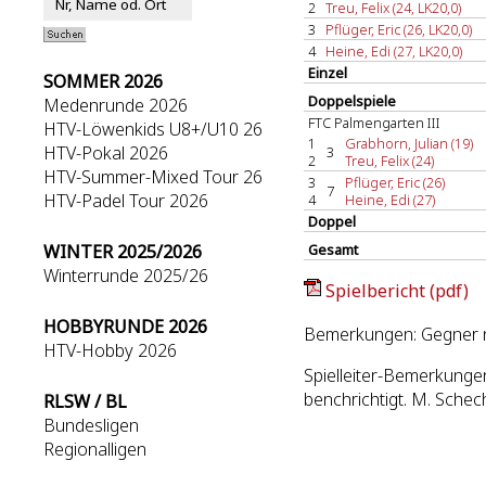
2
Treu, Felix (24, LK20,0)
3
Pflüger, Eric (26, LK20,0)
4
Heine, Edi (27, LK20,0)
Einzel
SOMMER 2026
Doppelspiele
Medenrunde 2026
FTC Palmengarten III
HTV-Löwenkids U8+/U10 26
1
Grabhorn, Julian (19)
HTV-Pokal 2026
3
2
Treu, Felix (24)
HTV-Summer-Mixed Tour 26
3
Pflüger, Eric (26)
7
HTV-Padel Tour 2026
4
Heine, Edi (27)
Doppel
WINTER 2025/2026
Gesamt
Winterrunde 2025/26
Spielbericht (pdf)
HOBBYRUNDE 2026
Bemerkungen: Gegner ni
HTV-Hobby 2026
Spielleiter-Bemerkung
benchrichtigt. M. Sche
RLSW / BL
Bundesligen
Regionalligen