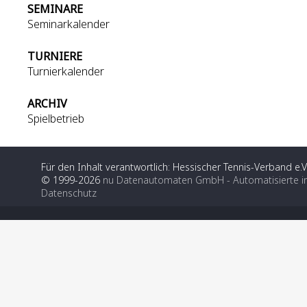
SEMINARE
Seminarkalender
TURNIERE
Turnierkalender
ARCHIV
Spielbetrieb
Für den Inhalt verantwortlich: Hessischer Tennis-Verband e.V
© 1999-2026
nu Datenautomaten GmbH - Automatisierte i
Datenschutz