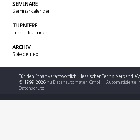
SEMINARE
Seminarkalender
TURNIERE
Turnierkalender
ARCHIV
Spielbetrieb
Für den Inhalt verantwortlich: Hessischer Tennis-Verband e.V
© 1999-2026
nu Datenautomaten GmbH - Automatisierte i
Datenschutz