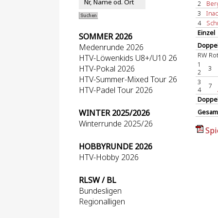
2
Berg
3
Inac
4
Schn
Einzel
SOMMER 2026
Doppel
Medenrunde 2026
RW Ro
HTV-Löwenkids U8+/U10 26
1
HTV-Pokal 2026
3
2
HTV-Summer-Mixed Tour 26
3
7
HTV-Padel Tour 2026
4
Doppe
WINTER 2025/2026
Gesam
Winterrunde 2025/26
Spi
HOBBYRUNDE 2026
HTV-Hobby 2026
RLSW / BL
Bundesligen
Regionalligen