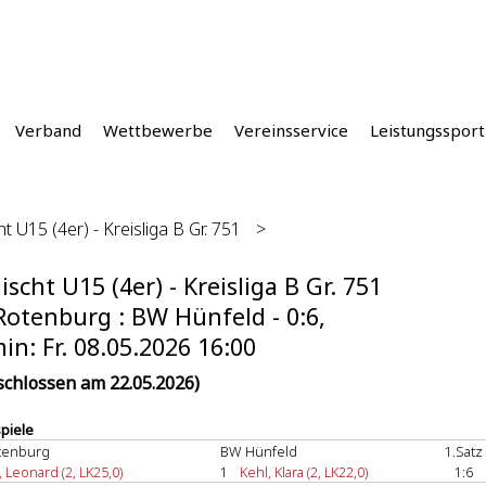
Verband
Wettbewerbe
Vereinsservice
Leistungssport
t U15 (4er) - Kreisliga B Gr. 751
>
scht U15 (4er) - Kreisliga B Gr. 751
otenburg : BW Hünfeld - 0:6,
in: Fr. 08.05.2026 16:00
schlossen am 22.05.2026)
spiele
tenburg
BW Hünfeld
1.Satz
, Leonard (2, LK25,0)
1
Kehl, Klara (2, LK22,0)
1:6