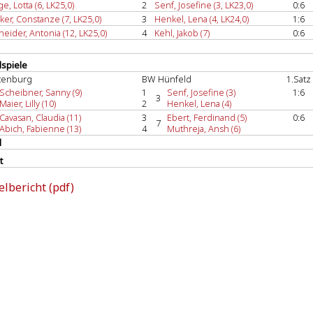
e, Lotta (6, LK25,0)
2
Senf, Josefine (3, LK23,0)
0:6
ker, Constanze (7, LK25,0)
3
Henkel, Lena (4, LK24,0)
1:6
eider, Antonia (12, LK25,0)
4
Kehl, Jakob (7)
0:6
spiele
tenburg
BW Hünfeld
1.Satz
Scheibner, Sanny (9)
1
Senf, Josefine (3)
1:6
3
Maier, Lilly (10)
2
Henkel, Lena (4)
Cavasan, Claudia (11)
3
Ebert, Ferdinand (5)
0:6
7
Abich, Fabienne (13)
4
Muthreja, Ansh (6)
l
t
elbericht (pdf)