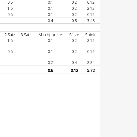
0:6
0:1
0:2
0:12
1:6
0:1
0:2
2:12
0:6
0:1
0:2
0:12
0:4
0:8
3:48
2.Satz
3.Satz
Matchpunkte
Sätze
Spiele
1:6
0:1
0:2
2:12
0:6
0:1
0:2
0:12
0:2
0:4
2:24
0:6
0:12
5:72