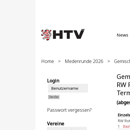
News
Home
>
Medenrunde 2026
>
Gemisch
Gemi
Login
RW R
Term
(abge
Passwort vergessen?
Einzel
RW Ro
Vereine
1
Baal