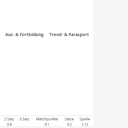
Aus- & Fortbildung
Trend- & Parasport
2.Satz
3.Satz
Matchpunkte
Sätze
Spiele
0:6
0:1
0:2
1:12