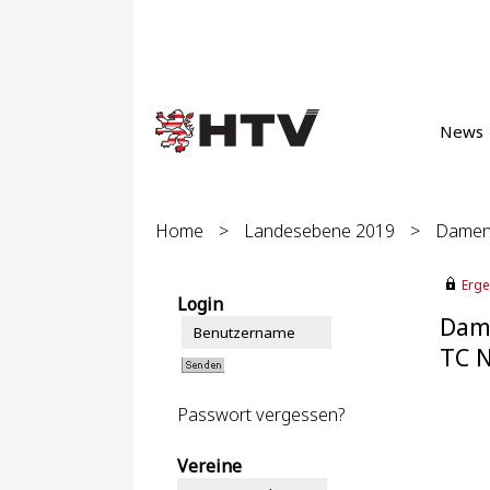
News
Home
>
Landesebene 2019
>
Damen 
Erge
Login
Dame
TC N
Passwort vergessen?
Vereine