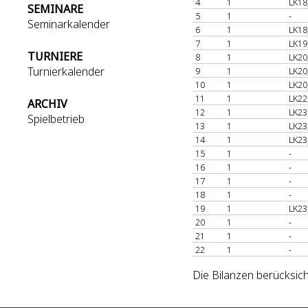
4
1
LK18
SEMINARE
5
1
-
Seminarkalender
6
1
LK18
7
1
LK19
TURNIERE
8
1
LK20
Turnierkalender
9
1
LK20
10
1
LK20
11
1
LK22
ARCHIV
12
1
LK23
Spielbetrieb
13
1
LK23
14
1
LK23
15
1
-
16
1
-
17
1
-
18
1
-
19
1
LK23
20
1
-
21
1
-
22
1
-
Die Bilanzen berücksic