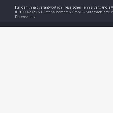
Für den Inhalt verantwortlich: Hessischer Tennis-Verband e.V
© 1999-2026
nu Datenautomaten GmbH - Automatisierte i
Datenschutz